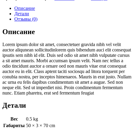
Описание
Детали
Отзывы (0)
Описание
Lorem ipsum dolor sit amet, consectetuer gravida nibh vel velit
auctor aliqunean sollicitudinlorem quis bibendum auci elit consequat
ipsutis sem nibh id elit. Duis sed odio sit amet nibh vulputate cursus
a sit amet mauris. Morbi accumsan ipsum velit. Nam nec tellus a
odio tincidunt auctor a ornare oed non mauris vitae erat consequat
auctor eu in elit. Class aptent taciti sociosqu ad litora torquent per
conubia nostra, per inceptos himenaeos. Mauris in erat justo. Nullam
ac urna eu felis dapibus condimentum sit amet a augue. Sed non
neque elit. Sed ut imperdiet nisi. Proin condimentum fermentum
nunc. Etiam pharetra, erat sed fermentum feugiat
Детали
Вес
0.5 kg
Габариты
50 × 3 × 70 cm