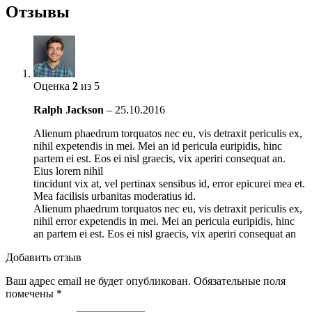
Отзывы
Оценка
2
из 5
Ralph Jackson
–
25.10.2016
Alienum phaedrum torquatos nec eu, vis detraxit periculis ex,
nihil expetendis in mei. Mei an id pericula euripidis, hinc
partem ei est. Eos ei nisl graecis, vix aperiri consequat an.
Eius lorem nihil
tincidunt vix at, vel pertinax sensibus id, error epicurei mea et.
Mea facilisis urbanitas moderatius id.
Alienum phaedrum torquatos nec eu, vis detraxit periculis ex,
nihil error expetendis in mei. Mei an pericula euripidis, hinc
an partem ei est. Eos ei nisl graecis, vix aperiri consequat an
Добавить отзыв
Ваш адрес email не будет опубликован.
Обязательные поля
помечены
*