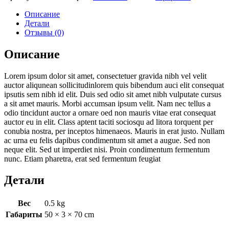
Описание
Детали
Отзывы (0)
Описание
Lorem ipsum dolor sit amet, consectetuer gravida nibh vel velit
auctor aliqunean sollicitudinlorem quis bibendum auci elit consequat
ipsutis sem nibh id elit. Duis sed odio sit amet nibh vulputate cursus
a sit amet mauris. Morbi accumsan ipsum velit. Nam nec tellus a
odio tincidunt auctor a ornare oed non mauris vitae erat consequat
auctor eu in elit. Class aptent taciti sociosqu ad litora torquent per
conubia nostra, per inceptos himenaeos. Mauris in erat justo. Nullam
ac urna eu felis dapibus condimentum sit amet a augue. Sed non
neque elit. Sed ut imperdiet nisi. Proin condimentum fermentum
nunc. Etiam pharetra, erat sed fermentum feugiat
Детали
Вес
0.5 kg
Габариты
50 × 3 × 70 cm