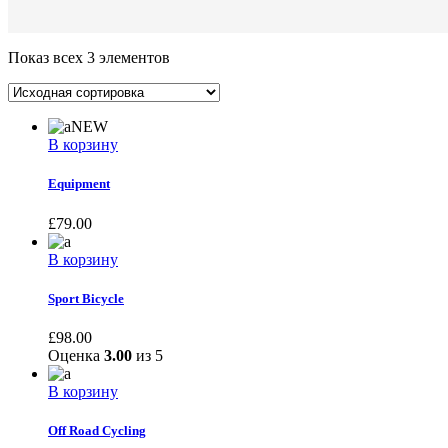
Показ всех 3 элементов
NEW
В корзину
Equipment
£
79.00
В корзину
Sport Bicycle
£
98.00
Оценка
3.00
из 5
В корзину
Off Road Cycling