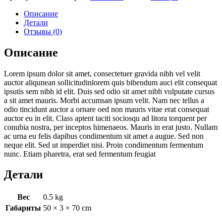
Описание
Детали
Отзывы (0)
Описание
Lorem ipsum dolor sit amet, consectetuer gravida nibh vel velit
auctor aliqunean sollicitudinlorem quis bibendum auci elit consequat
ipsutis sem nibh id elit. Duis sed odio sit amet nibh vulputate cursus
a sit amet mauris. Morbi accumsan ipsum velit. Nam nec tellus a
odio tincidunt auctor a ornare oed non mauris vitae erat consequat
auctor eu in elit. Class aptent taciti sociosqu ad litora torquent per
conubia nostra, per inceptos himenaeos. Mauris in erat justo. Nullam
ac urna eu felis dapibus condimentum sit amet a augue. Sed non
neque elit. Sed ut imperdiet nisi. Proin condimentum fermentum
nunc. Etiam pharetra, erat sed fermentum feugiat
Детали
Вес
0.5 kg
Габариты
50 × 3 × 70 cm