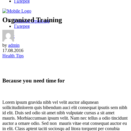
Галерея
Organized Training
Главная страница
Галерея
Вверх
by
admin
17.08.2016
Health Tips
Because you need time for
Lorem ipsum gravida nibh vel velit auctor aliqunean
sollicitudinlorem quis bibendum auci elit consequat ipsutis sem nibh
id elit. Duis sed odio sit amet nibh vulputate cursus a sit amet
mauris. Morbiaccumsan ipsum velit. Nam nec tellus a odio tincidunt
auctor a ornare odio. Sed non mauris vitae erat consequat auctor eu
in elit. Class aptent taciti sociosqu ad litora torquent per conubia