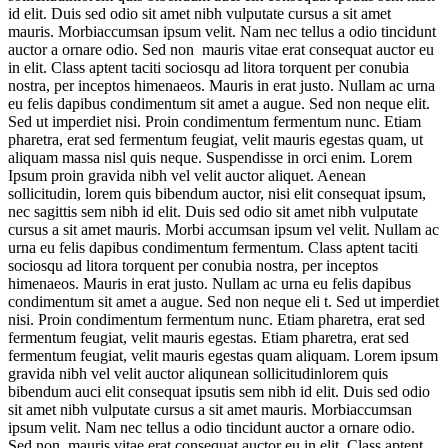
id elit. Duis sed odio sit amet nibh vulputate cursus a sit amet
mauris. Morbiaccumsan ipsum velit. Nam nec tellus a odio tincidunt
auctor a ornare odio. Sed non mauris vitae erat consequat auctor eu
in elit. Class aptent taciti sociosqu ad litora torquent per conubia
nostra, per inceptos himenaeos. Mauris in erat justo. Nullam ac urna
eu felis dapibus condimentum sit amet a augue. Sed non neque elit.
Sed ut imperdiet nisi. Proin condimentum fermentum nunc. Etiam
pharetra, erat sed fermentum feugiat, velit mauris egestas quam, ut
aliquam massa nisl quis neque. Suspendisse in orci enim. Lorem
Ipsum proin gravida nibh vel velit auctor aliquet. Aenean
sollicitudin, lorem quis bibendum auctor, nisi elit consequat ipsum,
nec sagittis sem nibh id elit. Duis sed odio sit amet nibh vulputate
cursus a sit amet mauris. Morbi accumsan ipsum vel velit. Nullam ac
urna eu felis dapibus condimentum fermentum. Class aptent taciti
sociosqu ad litora torquent per conubia nostra, per inceptos
himenaeos. Mauris in erat justo. Nullam ac urna eu felis dapibus
condimentum sit amet a augue. Sed non neque eli t. Sed ut imperdiet
nisi. Proin condimentum fermentum nunc. Etiam pharetra, erat sed
fermentum feugiat, velit mauris egestas. Etiam pharetra, erat sed
fermentum feugiat, velit mauris egestas quam aliquam. Lorem ipsum
gravida nibh vel velit auctor aliqunean sollicitudinlorem quis
bibendum auci elit consequat ipsutis sem nibh id elit. Duis sed odio
sit amet nibh vulputate cursus a sit amet mauris. Morbiaccumsan
ipsum velit. Nam nec tellus a odio tincidunt auctor a ornare odio.
Sed non mauris vitae erat consequat auctor eu in elit. Class aptent