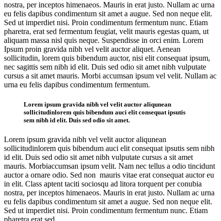
nostra, per inceptos himenaeos. Mauris in erat justo. Nullam ac urna
eu felis dapibus condimentum sit amet a augue. Sed non neque elit.
Sed ut imperdiet nisi. Proin condimentum fermentum nunc. Etiam
pharetra, erat sed fermentum feugiat, velit mauris egestas quam, ut
aliquam massa nisl quis neque. Suspendisse in orci enim. Lorem
Ipsum proin gravida nibh vel velit auctor aliquet. Aenean
sollicitudin, lorem quis bibendum auctor, nisi elit consequat ipsum,
nec sagittis sem nibh id elit. Duis sed odio sit amet nibh vulputate
cursus a sit amet mauris. Morbi accumsan ipsum vel velit. Nullam ac
urna eu felis dapibus condimentum fermentum.
Lorem ipsum gravida nibh vel velit auctor aliqunean
sollicitudinlorem quis bibendum auci elit consequat ipsutis
sem nibh id elit. Duis sed odio sit amet.
Lorem ipsum gravida nibh vel velit auctor aliqunean
sollicitudinlorem quis bibendum auci elit consequat ipsutis sem nibh
id elit. Duis sed odio sit amet nibh vulputate cursus a sit amet
mauris. Morbiaccumsan ipsum velit. Nam nec tellus a odio tincidunt
auctor a ornare odio. Sed non mauris vitae erat consequat auctor eu
in elit. Class aptent taciti sociosqu ad litora torquent per conubia
nostra, per inceptos himenaeos. Mauris in erat justo. Nullam ac urna
eu felis dapibus condimentum sit amet a augue. Sed non neque elit.
Sed ut imperdiet nisi. Proin condimentum fermentum nunc. Etiam
pharetra erat sed.