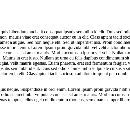
 quis bibendum auci elit consequat ipsutis sem nibh id elit. Duis sed od
non mauris vitae erat consequat auctor eu in elit. Class aptent taciti so
t amet a augue. Sed non neque elit. Sed ut imperdiet nisi. Proin condim
se in orci enim. Lorem Ipsum proin gravida nibh vel velit auctor alique
utate cursus a sit amet mauris. Morbi accumsan ipsum vel velit. Nullam 
. Mauris in erat justo. Nullam ac urna eu felis dapibus condimentum sit 
at, velit mauris egestas. Etiam pharetra, erat sed fermentum feugiat, 
psutis sem nibh id elit. Duis sed odio sit amet nibh vulputate cursus a
or eu in elit. Class aptent taciti sociosqu ad litora torquent per conubia
uis neque. Suspendisse in orci enim. Lorem Ipsum proin gravida nibh ve
 sed odio sit amet nibh vulputate cursus a sit amet mauris. Morbi accums
cenas tempus, tellus eget condimentum rhoncus, sem quam semper libero