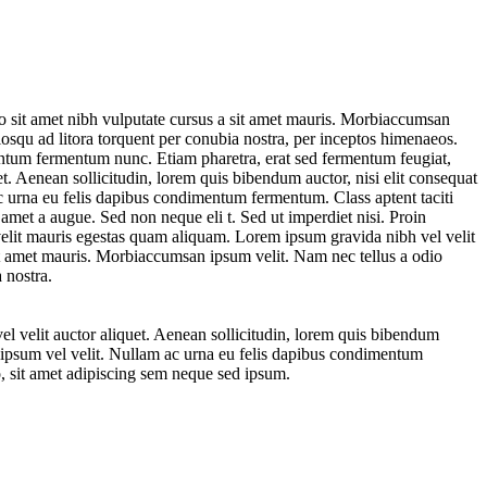
io sit amet nibh vulputate cursus a sit amet mauris. Morbiaccumsan
ciosqu ad litora torquent per conubia nostra, per inceptos himenaeos.
entum fermentum nunc. Etiam pharetra, erat sed fermentum feugiat,
t. Aenean sollicitudin, lorem quis bibendum auctor, nisi elit consequat
ac urna eu felis dapibus condimentum fermentum. Class aptent taciti
amet a augue. Sed non neque eli t. Sed ut imperdiet nisi. Proin
velit mauris egestas quam aliquam. Lorem ipsum gravida nibh vel velit
 sit amet mauris. Morbiaccumsan ipsum velit. Nam nec tellus a odio
 nostra.
l velit auctor aliquet. Aenean sollicitudin, lorem quis bibendum
an ipsum vel velit. Nullam ac urna eu felis dapibus condimentum
, sit amet adipiscing sem neque sed ipsum.