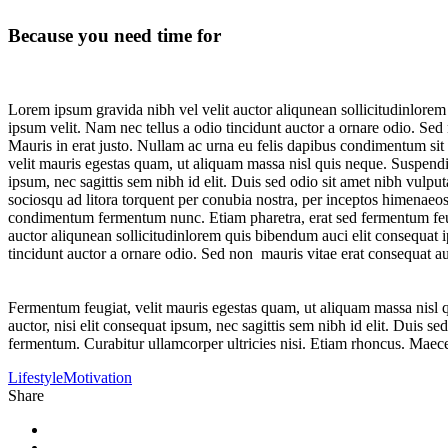
Because you need time for
Lorem ipsum gravida nibh vel velit auctor aliqunean sollicitudinlorem
ipsum velit. Nam nec tellus a odio tincidunt auctor a ornare odio. Sed 
Mauris in erat justo. Nullam ac urna eu felis dapibus condimentum si
velit mauris egestas quam, ut aliquam massa nisl quis neque. Suspendis
ipsum, nec sagittis sem nibh id elit. Duis sed odio sit amet nibh vulp
sociosqu ad litora torquent per conubia nostra, per inceptos himenaeos
condimentum fermentum nunc. Etiam pharetra, erat sed fermentum feugi
auctor aliqunean sollicitudinlorem quis bibendum auci elit consequat i
tincidunt auctor a ornare odio. Sed non mauris vitae erat consequat auct
Fermentum feugiat, velit mauris egestas quam, ut aliquam massa nisl q
auctor, nisi elit consequat ipsum, nec sagittis sem nibh id elit. Duis
fermentum. Curabitur ullamcorper ultricies nisi. Etiam rhoncus. Mae
Lifestyle
Motivation
Share