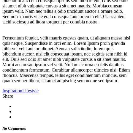
bibendum auci elit consequat ipsutis sem nibh id elit. Duis sed odio
sit amet nibh vulputate cursus a sit amet mauris. Morbiaccumsan
ipsum velit. Nam nec tellus a odio tincidunt auctor a ornare odio.
Sed non mauris vitae erat consequat auctor eu in elit. Class aptent
taciti sociosqu ad litora torquent per conubia nostra.
Fermentum feugiat, velit mauris egestas quam, ut aliquam massa nisl
quis neque. Suspendisse in orci enim. Lorem Ipsum proin gravida
nibh vel velit auctor aliquet. Aenean sollicitudin, lorem quis
bibendum auctor, nisi elit consequat ipsum, nec sagittis sem nibh id
elit. Duis sed odio sit amet nibh vulputate cursus a sit amet mauris.
Morbi accumsan ipsum vel velit. Nullam ac urna eu felis dapibus
condimentum fermentum. Curabitur ullamcorper ultricies nisi. Etiam
rhoncus. Maecenas tempus, tellus eget condimentum rhoncus, sem
quam semper libero, sit amet adipiscing sem neque sed ipsum.
Inspiration
Lifestyle
Share
No Comments