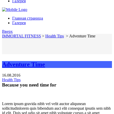
Галерея
Главная страница
Галерея
Вверх
IMMORTAL FITNESS
>
Health Tips
>
Adventure Time
Adventure Time
16.08.2016
Health Tips
Because you need time for
Lorem ipsum gravida nibh vel velit auctor aliqunean
sollicitudinlorem quis bibendum auci elit consequat ipsutis sem nibh
id elit. Duis sed odio sit amet nibh vulputate cursus a sit amet