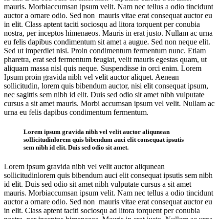
mauris. Morbiaccumsan ipsum velit. Nam nec tellus a odio tincidunt
auctor a ornare odio. Sed non mauris vitae erat consequat auctor eu
in elit. Class aptent taciti sociosqu ad litora torquent per conubia
nostra, per inceptos himenaeos. Mauris in erat justo. Nullam ac urna
eu felis dapibus condimentum sit amet a augue. Sed non neque elit.
Sed ut imperdiet nisi. Proin condimentum fermentum nunc. Etiam
pharetra, erat sed fermentum feugiat, velit mauris egestas quam, ut
aliquam massa nisl quis neque. Suspendisse in orci enim. Lorem
Ipsum proin gravida nibh vel velit auctor aliquet. Aenean
sollicitudin, lorem quis bibendum auctor, nisi elit consequat ipsum,
nec sagittis sem nibh id elit. Duis sed odio sit amet nibh vulputate
cursus a sit amet mauris. Morbi accumsan ipsum vel velit. Nullam ac
urna eu felis dapibus condimentum fermentum.
Lorem ipsum gravida nibh vel velit auctor aliqunean
sollicitudinlorem quis bibendum auci elit consequat ipsutis
sem nibh id elit. Duis sed odio sit amet.
Lorem ipsum gravida nibh vel velit auctor aliqunean
sollicitudinlorem quis bibendum auci elit consequat ipsutis sem nibh
id elit. Duis sed odio sit amet nibh vulputate cursus a sit amet
mauris. Morbiaccumsan ipsum velit. Nam nec tellus a odio tincidunt
auctor a ornare odio. Sed non mauris vitae erat consequat auctor eu
in elit. Class aptent taciti sociosqu ad litora torquent per conubia