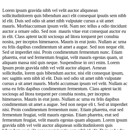
Lorem ipsum gravida nibh vel velit auctor aliqunean
sollicitudinlorem quis bibendum auci elit consequat ipsutis sem nibh
id elit. Duis sed odio sit amet nibh vulputate cursus a sit amet
mauris. Morbiaccumsan ipsum velit. Nam nec tellus a odio tincidunt
auctor a ornare odio. Sed non mauris vitae erat consequat auctor eu
in elit. Class aptent taciti sociosqu ad litora torquent per conubia
nostra, per inceptos himenaeos. Mauris in erat justo. Nullam ac urna
eu felis dapibus condimentum sit amet a augue. Sed non neque elit.
Sed ut imperdiet nisi. Proin condimentum fermentum nunc. Etiam
pharetra, erat sed fermentum feugiat, velit mauris egestas quam, ut
aliquam massa nisl quis neque. Suspendisse in orci enim. Lorem
Ipsum proin gravida nibh vel velit auctor aliquet. Aenean
sollicitudin, lorem quis bibendum auctor, nisi elit consequat ipsum,
nec sagittis sem nibh id elit. Duis sed odio sit amet nibh vulputate
cursus a sit amet mauris. Morbi accumsan ipsum vel velit. Nullam ac
urna eu felis dapibus condimentum fermentum. Class aptent taciti
sociosqu ad litora torquent per conubia nostra, per inceptos
himenaeos. Mauris in erat justo. Nullam ac urna eu felis dapibus
condimentum sit amet a augue. Sed non neque eli t. Sed ut imperdiet
nisi. Proin condimentum fermentum nunc. Etiam pharetra, erat sed
fermentum feugiat, velit mauris egestas. Etiam pharetra, erat sed
fermentum feugiat, velit mauris egestas quam aliquam. Lorem ipsum
gravida nibh vel velit auctor aliqunean sollicitudinlorem quis